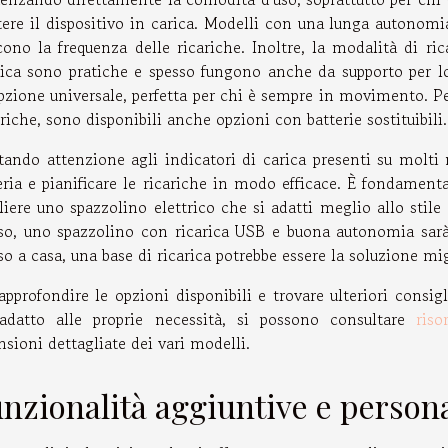
ere il dispositivo in carica. Modelli con una lunga autonom
cono la frequenza delle ricariche. Inoltre, la modalità di ric
rica sono pratiche e spesso fungono anche da supporto per lo
pzione universale, perfetta per chi è sempre in movimento. Pe
triche, sono disponibili anche opzioni con batterie sostituibili.
tando attenzione agli indicatori di carica presenti su molti 
eria e pianificare le ricariche in modo efficace. È fondamenta
liere uno spazzolino elettrico che si adatti meglio allo stile
so, uno spazzolino con ricarica USB e buona autonomia sarà l
so a casa, una base di ricarica potrebbe essere la soluzione mig
approfondire le opzioni disponibili e trovare ulteriori consig
adatto alle proprie necessità, si possono consultare
riso
nsioni dettagliate dei vari modelli.
nzionalità aggiuntive e person