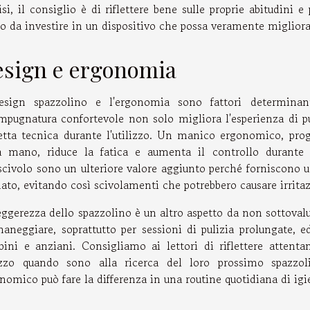
isi, il consiglio è di riflettere bene sulle proprie abitudini 
 da investire in un dispositivo che possa veramente migliorare
sign e ergonomia
esign spazzolino e l'ergonomia sono fattori determinant
mpugnatura confortevole non solo migliora l'esperienza di p
etta tecnica durante l'utilizzo. Un manico ergonomico, prog
a mano, riduce la fatica e aumenta il controllo durante 
scivolo sono un ulteriore valore aggiunto perché forniscono 
ato, evitando così scivolamenti che potrebbero causare irritazi
eggerezza dello spazzolino è un altro aspetto da non sottovalu
aneggiare, soprattutto per sessioni di pulizia prolungate, ed
ini e anziani. Consigliamo ai lettori di riflettere attenta
izzo quando sono alla ricerca del loro prossimo spazzol
nomico può fare la differenza in una routine quotidiana di igi