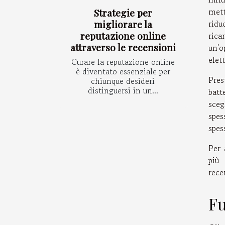
mett
Strategie per
migliorare la
ridu
reputazione online
rica
attraverso le recensioni
un'o
elet
Curare la reputazione online
è diventato essenziale per
Pres
chiunque desideri
distinguersi in un...
batt
sceg
spes
spes
Per 
più 
rece
Fu