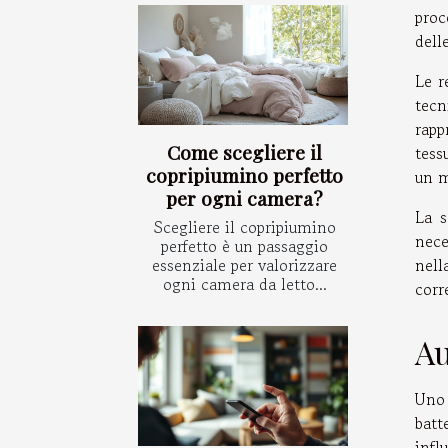
proc
dell
Le r
tecn
rapp
Come scegliere il
tess
copripiumino perfetto
un m
per ogni camera?
La s
Scegliere il copripiumino
nece
perfetto è un passaggio
essenziale per valorizzare
nell
ogni camera da letto...
corr
Au
Uno 
batt
infl