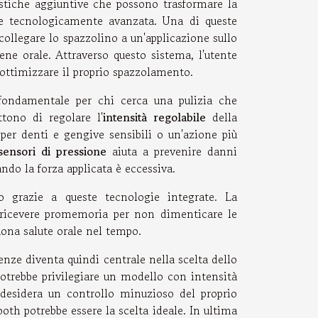
stiche aggiuntive che possono trasformare la
 e tecnologicamente avanzata. Una di queste
collegare lo spazzolino a un'applicazione sullo
ene orale. Attraverso questo sistema, l'utente
 ottimizzare il proprio spazzolamento.
fondamentale per chi cerca una pulizia che
ttono di regolare l'
intensità regolabile
della
 per denti e gengive sensibili o un'azione più
sensori di pressione
aiuta a prevenire danni
ndo la forza applicata è eccessiva.
 grazie a queste tecnologie integrate. La
e ricevere promemoria per non dimenticare le
ona salute orale nel tempo.
genze diventa quindi centrale nella scelta dello
i potrebbe privilegiare un modello con intensità
 desidera un controllo minuzioso del proprio
oth potrebbe essere la scelta ideale. In ultima