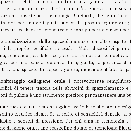
spazzolini elettrici moderni offrono una gamma di caratteri
lice azione di pulizia dentale in un'esperienza su misura
vazioni consiste nella
tecnologia Bluetooth
, che permette di 
tphone per una dettagliata analisi del proprio regime di igi
ricevere feedback in tempo reale e consigli personalizzati per
personalizzazione dello spazzolamento
è un altro aspetto 
etti le proprie specifiche necessità. Molti dispositivi perme
ina, rendendo possibile scegliere tra una pulizia più delicata
gica per una pulizia profonda. In aggiunta, la presenza di
ati da una spazzolata troppo vigorosa, indicando all'utente qua
onitoraggio dell'igiene orale
è notevolmente semplificato
ibilità di tenere traccia delle abitudini di spazzolamento 
ioni di pulizia è uno strumento prezioso per mantenere una bu
tare queste caratteristiche aggiuntive in base alle proprie esi
zolino elettrico ideale. Se si soffre di sensibilità dentale, s
labile e sensori di pressione. Per chi ama la tecnologia e
me di igiene orale, uno spazzolino dotato di tecnologia Blueto