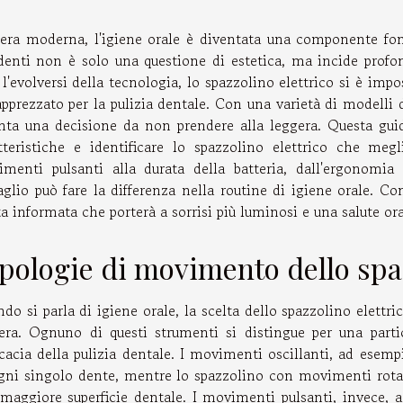
'era moderna, l'igiene orale è diventata una componente fo
denti non è solo una questione di estetica, ma incide profon
l'evolversi della tecnologia, lo spazzolino elettrico si è i
apprezzato per la pulizia dentale. Con una varietà di modelli d
nta una decisione da non prendere alla leggera. Questa guid
tteristiche e identificare lo spazzolino elettrico che meg
menti pulsanti alla durata della batteria, dall'ergonomia a
aglio può fare la differenza nella routine di igiene orale. C
ta informata che porterà a sorrisi più luminosi e una salute or
pologie di movimento dello spa
do si parla di igiene orale, la scelta dello spazzolino elettr
era. Ognuno di questi strumenti si distingue per una part
ficacia della pulizia dentale. I movimenti oscillanti, ad esem
gni singolo dente, mentre lo spazzolino con movimenti rotant
maggiore superficie dentale. I movimenti pulsanti, invece,