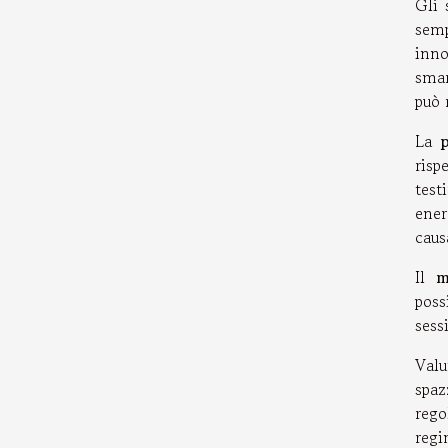
Gli 
semp
inno
smar
può 
La
risp
test
ener
caus
Il
m
poss
sess
Valu
spaz
rego
regi