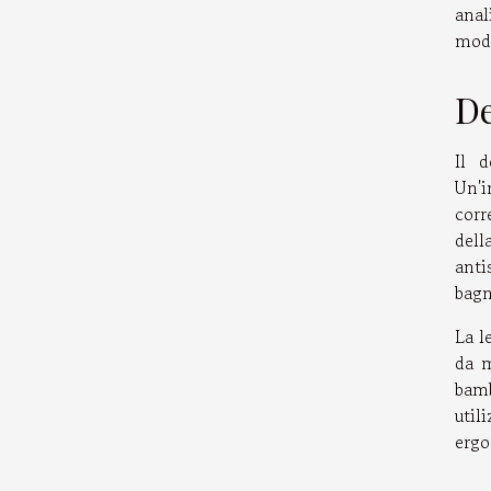
anal
modo
De
Il d
Un'i
corr
dell
anti
bagn
La l
da m
bamb
util
ergo