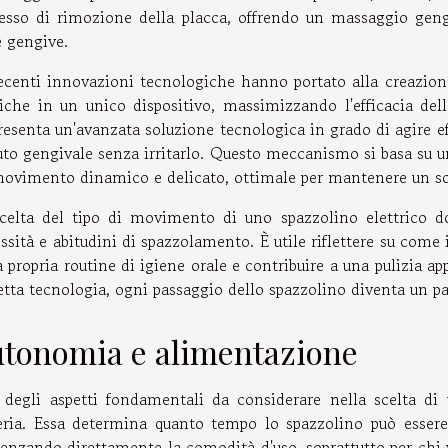
esso di rimozione della placca, offrendo un massaggio gengi
e gengive.
ecenti innovazioni tecnologiche hanno portato alla creazion
iche in un unico dispositivo, massimizzando l'efficacia della 
resenta un'avanzata soluzione tecnologica in grado di agire ef
uto gengivale senza irritarlo. Questo meccanismo si basa su u
ovimento dinamico e delicato, ottimale per mantenere un so
celta del tipo di movimento di uno spazzolino elettrico do
ssità e abitudini di spazzolamento. È utile riflettere su come
a propria routine di igiene orale e contribuire a una pulizia 
etta tecnologia, ogni passaggio dello spazzolino diventa un pas
tonomia e alimentazione
degli aspetti fondamentali da considerare nella scelta di 
eria. Essa determina quanto tempo lo spazzolino può essere 
uenzando direttamente la comodità d'uso, soprattutto per chi