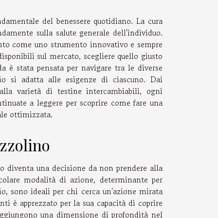
ndamentale del benessere quotidiano. La cura
damente sulla salute generale dell'individuo.
mposto come uno strumento innovativo e sempre
isponibili sul mercato, scegliere quello giusto
a è stata pensata per navigare tra le diverse
lio si adatta alle esigenze di ciascuno. Dai
lla varietà di testine intercambiabili, ogni
ontinuate a leggere per scoprire come fare una
ale ottimizzata.
zzolino
ico diventa una decisione da non prendere alla
icolare modalità di azione, determinante per
pio, sono ideali per chi cerca un'azione mirata
i è apprezzato per la sua capacità di coprire
 aggiungono una dimensione di profondità nel