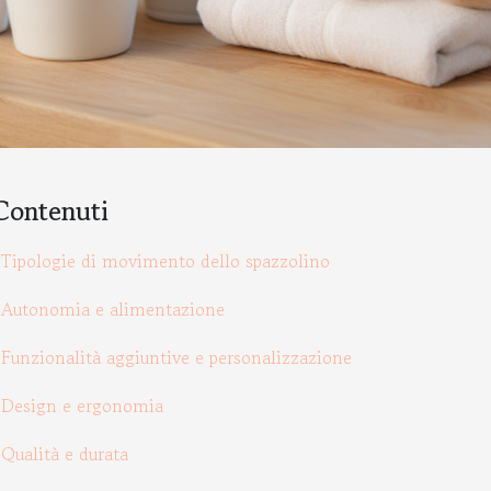
Contenuti
Tipologie di movimento dello spazzolino
Autonomia e alimentazione
Funzionalità aggiuntive e personalizzazione
Design e ergonomia
Qualità e durata