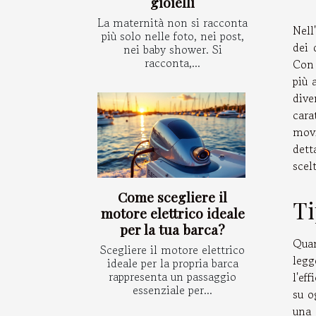
gioielli
La maternità non si racconta
Nell
più solo nelle foto, nei post,
dei 
nei baby shower. Si
racconta,...
Con 
più 
dive
cara
movi
dett
scel
Come scegliere il
Ti
motore elettrico ideale
per la tua barca?
Quan
Scegliere il motore elettrico
legg
ideale per la propria barca
rappresenta un passaggio
l'ef
essenziale per...
su o
una 