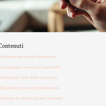
Contenuti
Gestione attiva delle recensioni
Incoraggiare recensioni autentiche
Analizzare i dati delle recensioni
Rispondere in modo professionale
Sfruttare le recensioni nei contenuti