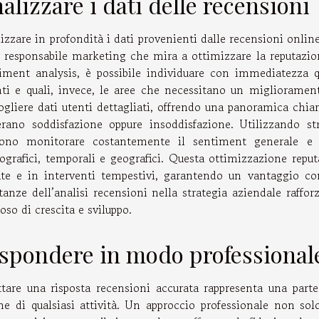
alizzare i dati delle recensioni
izzare in profondità i dati provenienti dalle recensioni onlin
 responsabile marketing che mira a ottimizzare la reputazio
iment analysis, è possibile individuare con immediatezza qu
nti e quali, invece, le aree che necessitano un miglioramen
ogliere dati utenti dettagliati, offrendo una panoramica chiar
rano soddisfazione oppure insoddisfazione. Utilizzando str
sono monitorare costantemente il sentiment generale e 
grafici, temporali e geografici. Questa ottimizzazione reput
te e in interventi tempestivi, garantendo un vantaggio com
ltanze dell’analisi recensioni nella strategia aziendale raffor
uoso di crescita e sviluppo.
spondere in modo professional
tare una risposta recensioni accurata rappresenta una parte
ne di qualsiasi attività. Un approccio professionale non so