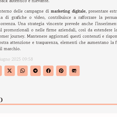
back autentico e rilevante.
interno delle campagne di
marketing digitale
, presentare est
a di grafiche o video, contribuisce a rafforzare la persua
orrenza. Una strategia vincente prevede anche l'inseriment
l promozionali o nelle firme aziendali, così da estendere l
omer journey. Mantenere aggiornati questi contenuti e rispon
stra attenzione e trasparenza, elementi che aumentano la fi
il marchio.
iugno 2025 09:58
o