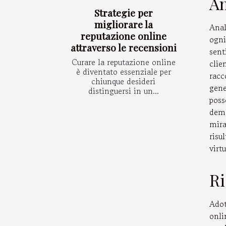
An
Strategie per
migliorare la
Anal
reputazione online
ogni
attraverso le recensioni
sent
Curare la reputazione online
clie
è diventato essenziale per
racc
chiunque desideri
gene
distinguersi in un...
pos
demo
mira
risu
virt
Ri
Adot
onli