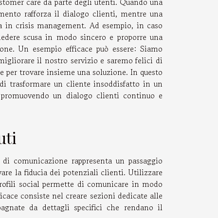
customer care da parte degli utenti. Quando una
amento rafforza il dialogo clienti, mentre una
za in crisis management. Ad esempio, in caso
 chiedere scusa in modo sincero e proporre una
tione. Un esempio efficace può essere: Siamo
igliorare il nostro servizio e saremo felici di
e per trovare insieme una soluzione. In questo
i trasformare un cliente insoddisfatto in un
e promuovendo un dialogo clienti continuo e
uti
li di comunicazione rappresenta un passaggio
are la fiducia dei potenziali clienti. Utilizzare
profili social permette di comunicare in modo
ficace consiste nel creare sezioni dedicate alle
agnate da dettagli specifici che rendano il