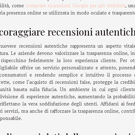
bilità, come
comprare recensioni Google per più visibilità
, un
ria presenza online se utilizzata in modo oculato e trasparent
coraggiare recensioni autentic
uovere recensioni autentiche rappresenta un aspetto vital
tura. Le aziende devono valorizzare la trasparenza online, in
rispecchino fedelmente la loro esperienza cliente. Per ot
igliabile offrire un servizio personalizzato e attento, ponend
consumatori e rendendo semplice e intuitivo il processo di
rette, come l’acquisto di recensioni false, protegge la credib
nità basata sulla fiducia. Un ambiente in cui ogni cliente
ivisione di esperienze autentiche, aumentando la probabilità
riflettano la vera soddisfazione degli utenti. Affidarsi ai fe
ri servizi, ma anche di rafforzare la trasparenza online, contr
sponsabile.