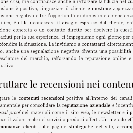
ione crisi, ma contribuisce anche a rafforzare la fiducia nel 
nsione è positiva, ringraziare il cliente e mostrare apprezz
nsione negativa offre l’opportunità di dimostrare competen
ritica, è utile riconoscere il disagio espresso dal cliente,
zione concreta o un contatto diretto per risolvere la ques
iaciuti per la sua esperienza, ci impegniamo ogni giorno per m
ofondire la situazione. La invitiamo a contattarci direttament
, anche una segnalazione negativa diventa una possibilità d
sciatore del marchio, rafforzando la reputazione online 
ruttivo.
ruttare le recensioni nei conten
grare le
contenuti recensioni
positive all'interno dei cana
amentale per consolidare la
reputazione aziendale
e incentiv
cial proof
nei materiali come il sito web, le newsletter e i 
cace il valore reale dei servizi o prodotti offerti. Un metodo ef
imonianze clienti
sulle pagine strategiche del sito, accomp