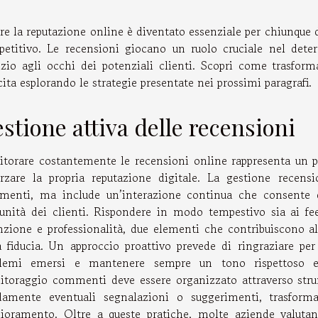
re la reputazione online è diventato essenziale per chiunque 
etitivo. Le recensioni giocano un ruolo cruciale nel dete
izio agli occhi dei potenziali clienti. Scopri come trasform
cita esplorando le strategie presentate nei prossimi paragrafi.
stione attiva delle recensioni
torare costantemente le recensioni online rappresenta un 
orzare la propria reputazione digitale. La gestione recens
enti, ma include un’interazione continua che consente d
nità dei clienti. Rispondere in modo tempestivo sia ai fee
nzione e professionalità, due elementi che contribuiscono a
a fiducia. Un approccio proattivo prevede di ringraziare per
blemi emersi e mantenere sempre un tono rispettoso e c
toraggio commenti deve essere organizzato attraverso stru
damente eventuali segnalazioni o suggerimenti, trasform
ioramento. Oltre a queste pratiche, molte aziende valuta