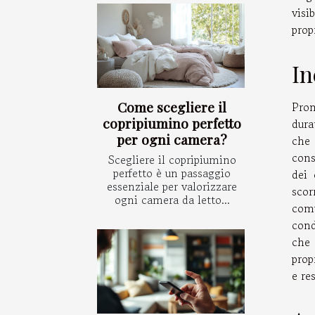
visi
prop
In
Come scegliere il
Prom
copripiumino perfetto
dura
per ogni camera?
che 
cons
Scegliere il copripiumino
perfetto è un passaggio
dei 
essenziale per valorizzare
scor
ogni camera da letto...
comu
cond
che 
prop
e re