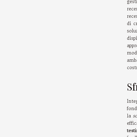
gest
rece
rece
di c
solu
disp
appr
modo
amba
cost
Sf
Inte
fond
la
so
effi
test