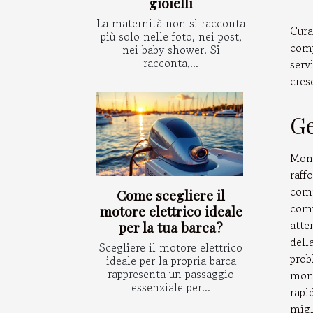
gioielli
La maternità non si racconta
Cura
più solo nelle foto, nei post,
comp
nei baby shower. Si
racconta,...
serv
cres
Ge
Moni
raff
comm
Come scegliere il
comu
motore elettrico ideale
atte
per la tua barca?
dell
Scegliere il motore elettrico
pro
ideale per la propria barca
rappresenta un passaggio
moni
essenziale per...
rapi
migl