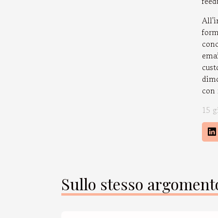
feed
All'
form
conc
emai
cust
dimo
con 
15 g
Sullo stesso argoment